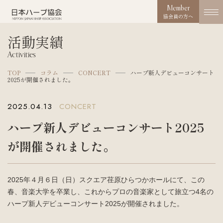
Member
協会員の方へ
活動実績
協会概要
Activities
About us
TOP
コラム
CONCERT
ハープ新人デビューコンサート
2025が開催されました。
協会の取り組み
Works
2025.04.13
CONCERT
コンクール
ハープ新人デビューコンサート2025
Competition
が開催されました。
活動実績
Activities
2025年４月６日（日）スクエア荏原ひらつかホールにて、この
お知らせ
春、音楽大学を卒業し、これからプロの音楽家として旅立つ4名の
News
ハープ新人デビューコンサート2025が開催されました。