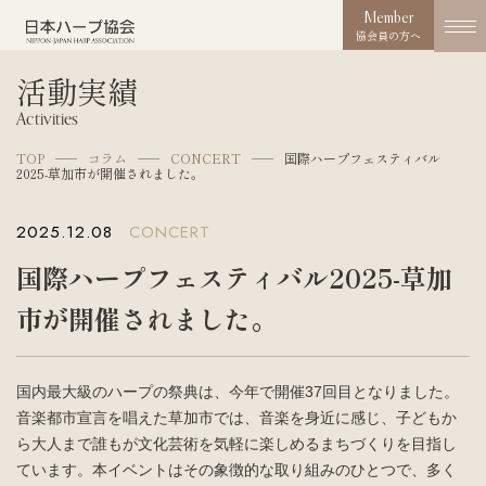
Member
協会員の方へ
活動実績
協会概要
Activities
About us
TOP
コラム
CONCERT
国際ハープフェスティバル
2025-草加市が開催されました。
協会の取り組み
Works
2025.12.08
CONCERT
コンクール
国際ハープフェスティバル2025-草加
Competition
市が開催されました。
活動実績
Activities
国内最大級のハープの祭典は、今年で開催37回目となりました。
お知らせ
音楽都市宣言を唱えた草加市では、音楽を身近に感じ、子どもか
News
ら大人まで誰もが文化芸術を気軽に楽しめるまちづくりを目指し
ています。本イベントはその象徴的な取り組みのひとつで、多く