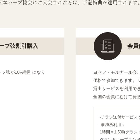
日本ハープ協会にご入会された方は、下記特典が適用されます
ープ弦割引購入
会員
プ弦が10%割引になり
ヨセフ・モルナール会
価格で参加できます。
貸出サービスを利用で
全国の会員にむけて発
-チラシ送付サービス：1
-事務所利用：
1時間￥1,500(グラ
グランドハープ１台追