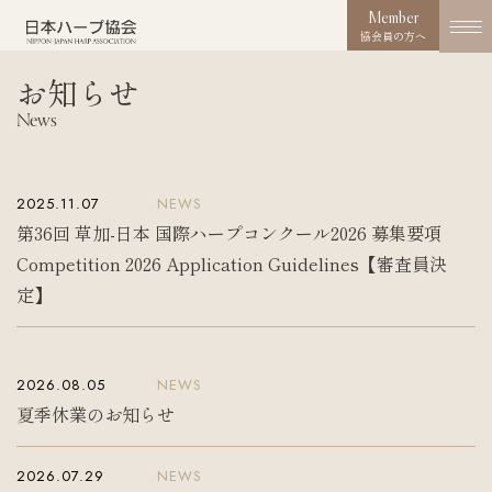
Member
協会員の方へ
お知らせ
協会概要
News
About us
協会の取り組み
2025.11.07
NEWS
Works
第36回 草加-日本 国際ハープコンクール2026 募集要項
Competition 2026 Application Guidelines【審査員決
コンクール
定】
Competition
活動実績
Activities
2026.08.05
NEWS
夏季休業のお知らせ
お知らせ
News
2026.07.29
NEWS