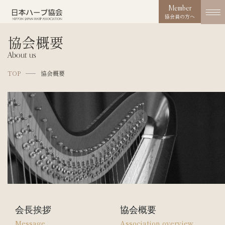
Member
協会員の方へ
協会概要
協会概要
About us
About us
TOP
協会概要
協会の取り組み
Works
コンクール
Competition
活動実績
Activities
お知らせ
News
会長挨拶
協会概要
Message
Association overview