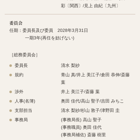
彩〔関西〕/見上 由紀〔九州〕
委員会
任期：委員長及び委員 2028年3月31日
一期3年(再任を妨げない)
［総務委員会］
委員長
清⽔ 梨紗
規約
青山 真/井上 美江子/倉田 恭伸/斎藤
葉
渉外
井上 美江⼦/斎藤 葉
人事(名簿)
奥⽥ 佳代/⾼⼭ 聖⼦/吉⽥ みちこ
支部担当
清⽔ 梨紗/杉⼭ 敦⼦/津野⽥ 圭
事務局
(事務局⻑) ⾼⼭ 聖⼦
(事務職員) 奥⽥ 佳代
(事務局補佐) 斎藤 樹⾥