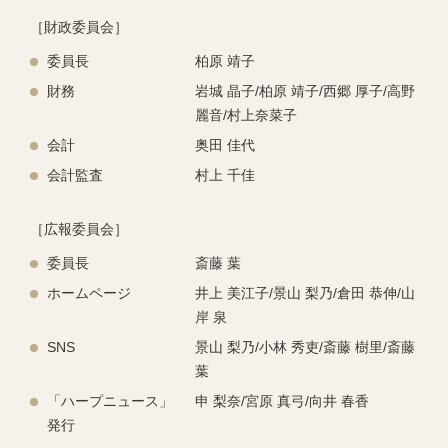
［財政委員会］
委員長
柏原 靖子
財務
岩城 晶⼦/柏原 靖⼦/⻄郷 厚⼦/⾼野
麗⾳/村上奈菜子
会計
奥田 佳代
会計監査
村上 千佳
［広報委員会］
委員長
斎藤 葉
ホームページ
井上 美江子/景山 梨乃/倉田 恭伸/山
岸 泉
SNS
景⼭ 梨乃/⼩林 秀吏/斎藤 樹⾥/斎藤
葉
「ハープニュース」
申 梨奈/宮原 真⼸/向井 春⾹
発行