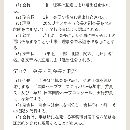
会長 1名 理事の互選により選出任命され
る。
副会長 1名 会長が指名し選出任命される。
理事 20名以内とする（会長と副会長を含み、
顧問を含まない）。全協会員により選出される。
顧問 若干名 会長により会員の中から若干名
選出任命することが出来、理事会で承認を得るものとす
る。
支部長 （東北、中部、北陸、関西、九州）各1
名。各支部内の互選により選出任命される。
第14条 会長・副会長の職務
会長 会長は当協会を代表し、会務全体を統括、
遂行する。「国際ハープフェスティバル−草加市」委員
長、及び「草加−日本国際ハープコンクール」実行委員
長、を兼任する。
副会長 副会長は会長を補佐し、会長不在の時、そ
の権限を代行する。
会長は、事務所に在職する事務職員若干名を業務委
託契約を交わし雇用することが出来る。