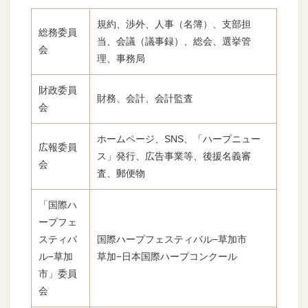
規約、渉外、人事（名簿）、支部担
総務委員
当、会議（議事録）、総会、選挙管
会
理、事務局
財政委員
財務、会計、会計監査
会
ホームページ、SNS、「ハープニュー
広報委員
ス」発行、広告事業等、後援名義審
会
査、郵便物
「国際ハ
ープフェ
スティバ
国際ハープフェスティバル−草加市
ル−草加
草加−日本国際ハープコンクール
市」委員
会