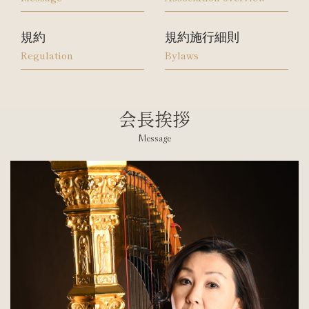
入会案内
お問い合わせ
規約
規約施行細則
Join us
Contact us
Regulation
Bylaws
会長挨拶
Message