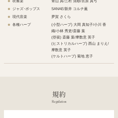
吹奏楽
青山 真/三村 清順/宮原 真弓
ジャズ･ポップス
SANAE/新井 コルチ薫
現代音楽
夛賀 さくら
各種ハープ
(小型ハープ) 大岡 真知子/小川 香
織/小林 秀吏/斎藤 葉
(箜篌) 斎藤 葉/摩数意 英子
(ヒストリカルハープ) 西山 まりえ/
摩数意 英子
(ケルトハープ) 菊地 恵子
規約
Regulation