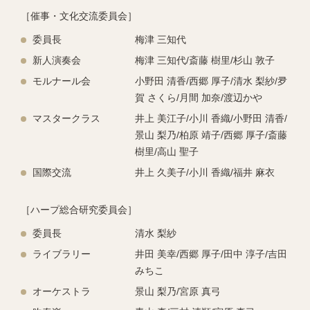
［催事・文化交流委員会］
委員長
梅津 三知代
新人演奏会
梅津 三知代/斎藤 樹⾥/杉⼭ 敦⼦
モルナール会
⼩野⽥ 清⾹/⻄郷 厚⼦/清⽔ 梨紗/夛
賀 さくら/⽉間 加奈/渡辺かや
マスタークラス
井上 美江⼦/⼩川 ⾹織/⼩野⽥ 清⾹/
景⼭ 梨乃/柏原 靖⼦/⻄郷 厚⼦/斎藤
樹⾥/⾼⼭ 聖⼦
国際交流
井上 久美⼦/⼩川 ⾹織/福井 ⿇⾐
［ハープ総合研究委員会］
委員長
清⽔ 梨紗
ライブラリー
井田 美幸/西郷 厚子/田中 淳子/吉田
みちこ
オーケストラ
景⼭ 梨乃/宮原 真⼸