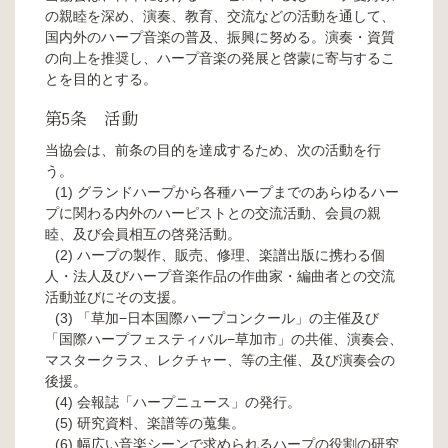
の親睦を深め、演奏、教育、交流などの活動を通して、
国内外のハープ音楽の普及、振興に努める。演奏・資質
の向上を推奨し、ハープ音楽の発展と啓蒙に寄与するこ
とを目的とする。
第5条 活動
当協会は、前条の目的を達成するため、次の活動を行
う。
グランドハープから各種ハープまでのあらゆるハー
プに関わる内外のハーピストとの交流活動、会員の親
睦、及び会員相互の啓発活動。
ハープの製作、販売、修理、楽譜出版に携わる個
人・法人及びハープ音楽作品の作曲家・編曲者との交流
活動並びにその支援。
「草加−日本国際ハープコンクール」の主催及び
「国際ハープフェスティバル−草加市」の共催、演奏会、
マスタークラス、レクチャー、等の主催、及び演奏会の
後援。
会報誌「ハープニュース」の発行。
研究資料、楽譜等の蒐集。
幅広い音楽シーンで求められるハープの役割の研究