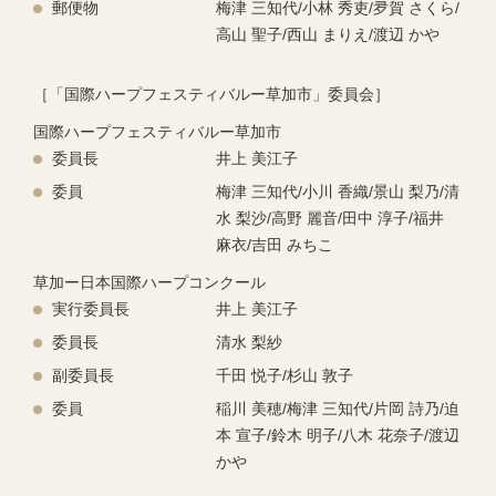
郵便物
梅津 三知代/⼩林 秀吏/夛賀 さくら/
⾼⼭ 聖⼦/⻄⼭ まりえ/渡辺 かや
［「国際ハープフェスティバルー草加市」委員会］
国際ハープフェスティバルー草加市
委員長
井上 美江子
委員
梅津 三知代/小川 香織/景山 梨乃/清
水 梨沙/高野 麗音/田中 淳子/福井
麻衣/吉田 みちこ
草加ー日本国際ハープコンクール
実行委員長
井上 美江子
委員長
清⽔ 梨紗
副委員長
千⽥ 悦⼦/杉⼭ 敦⼦
委員
稲川 美穂/梅津 三知代/片岡 詩乃/迫
本 宣子/鈴木 明子/八木 花奈子/渡辺
かや