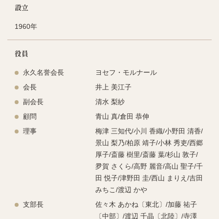
設立
1960年
役員
永久名誉会長
ヨセフ・モルナール
会長
井上 美江子
副会長
清⽔ 梨紗
顧問
青山 真/倉田 恭伸
理事
梅津 三知代/⼩川 ⾹織/⼩野⽥ 清⾹/
景⼭ 梨乃/柏原 靖⼦/⼩林 秀吏/⻄郷
厚⼦/斎藤 樹⾥/斎藤 葉/杉⼭ 敦⼦/
夛賀 さくら/⾼野 麗⾳/⾼⼭ 聖⼦/千
⽥ 悦⼦/津野⽥ 圭/⻄⼭ まりえ/吉⽥
みちこ/渡辺 かや
支部長
佐々木 あかね〔東北〕/加藤 祐子
〔中部〕/渡辺 千晶〔北陸〕/寺澤