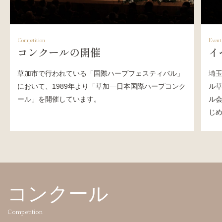
Competition
Event
コンクールの開催
イ
草加市で行われている「国際ハープフェスティバル」
埼
において、1989年より「草加―日本国際ハープコンク
ル
ール」を開催しています。
ル
じ
コンクール
Competition