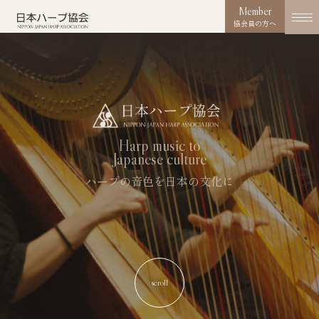
Member
協会員の方へ
協会概要
About us
協会の取り組み
Harp music to
Works
Japanese culture
コンクール
ハープの音色を日本の文化に
Competition
活動実績
Activities
お知らせ
scroll
News