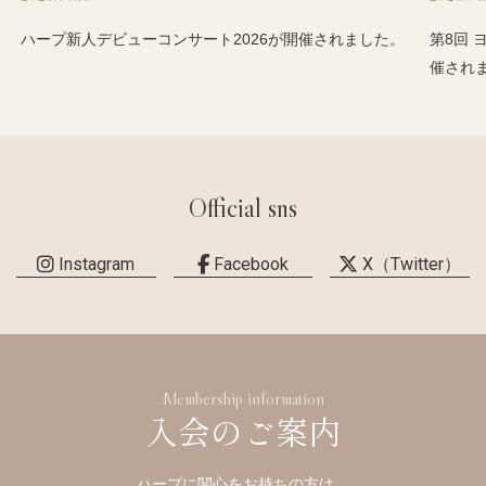
ハープ新人デビューコンサート2026が開催されました。
第8回 
催され
Official sns
Instagram
Facebook
X（Twitter）
Membership information
入会のご案内
ハープに関心をお持ちの方は、