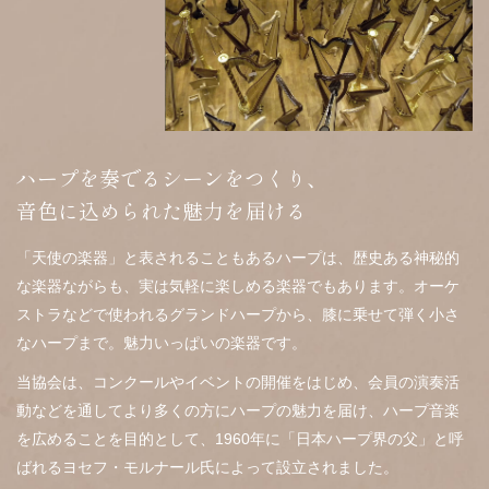
ハープを奏でるシーンをつくり、
音色に込められた魅力を届ける
「天使の楽器」と表されることもあるハープは、歴史ある神秘的
な楽器ながらも、実は気軽に楽しめる楽器でもあります。オーケ
ストラなどで使われるグランドハープから、膝に乗せて弾く小さ
なハープまで。魅力いっぱいの楽器です。
当協会は、コンクールやイベントの開催をはじめ、会員の演奏活
動などを通してより多くの方にハープの魅力を届け、ハープ音楽
を広めることを目的として、1960年に「日本ハープ界の父」と呼
ばれるヨセフ・モルナール氏によって設立されました。