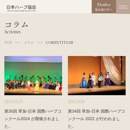
Member
協会員の方へ
コラム
協会概要
Activities
About us
TOP
コラム
COMPETITION
協会の取り組み
Works
コンクール
Competition
活動実績
Activities
2024.12.25
2022.11.21
お知らせ
第35回 草加-日本 国際ハープコ
第34回 草加-日本 国際ハープコ
News
ンクール2024 が開催されまし
ンクール 2022 が行われまし
た。
た。