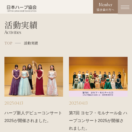
Member
協会員の方へ
活動実績
協会概要
Activities
About us
TOP
活動実績
協会の取り組み
Works
コンクール
Competition
活動実績
Activities
2025.04.13
2025.04.13
お知らせ
ハープ新人デビューコンサート
第7回 ヨセフ・モルナール会 ハ
News
2025が開催されました。
ープコンサート2025が開催さ
れました。