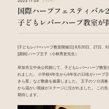
2023.11.05
EVENT
国際ハープフェスティバル2
子どもレバーハープ教室が
[子どもレバーハープ教室開催日] 8月20日、27日、9
[講師] ハープ王子（小林秀吏先生）
草加市立中央公民館にて、子どもレバーハープ教室が
れました。 小学校4年生から6年生の13名がハー
きら星」など数曲を披露しました。 王子のソロ演
から温かい視線がステージに注がれました。 この
期待します。