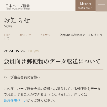
Member
協会員の方へ
お知らせ
協会概要
News
About us
TOP
お知らせ
NEWS
会員向け郵便物のデータ転送につ
いて
協会の取り組み
Works
2024.09.26
NEWS
コンクール
会員向け郵便物のデータ転送について
Competition
活動実績
ハープ協会会員の皆様へ
Activities
この度、ハープ協会会員の皆様へお送りしている郵便物をデータ
お知らせ
でお届けすることができるようになりました。詳しくは
News
会員専用ページ
からご覧ください。