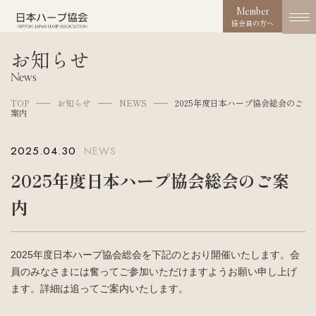
Member
協会員の方へ
お知らせ
協会概要
News
About us
TOP
お知らせ
NEWS
2025年度日本ハープ協会総会のご
案内
協会の取り組み
Works
2025.04.30
NEWS
コンクール
2025年度日本ハープ協会総会のご案
Competition
内
活動実績
Activities
2025年度日本ハープ協会総会を下記のとおり開催いたします。会
お知らせ
員のみなさまには奮ってご参加いただけますようお願い申し上げ
News
ます。詳細は追ってご案内いたします。