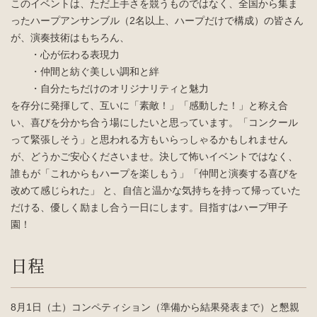
このイベントは、ただ上手さを競うものではなく、全国から集ま
ったハープアンサンブル（2名以上、ハープだけで構成）の皆さん
が、演奏技術はもちろん、
・心が伝わる表現力
・仲間と紡ぐ美しい調和と絆
・自分たちだけのオリジナリティと魅力
を存分に発揮して、互いに「素敵！」「感動した！」と称え合
い、喜びを分かち合う場にしたいと思っています。「コンクール
って緊張しそう」と思われる方もいらっしゃるかもしれません
が、どうかご安心くださいませ。決して怖いイベントではなく、
誰もが「これからもハープを楽しもう」「仲間と演奏する喜びを
改めて感じられた」 と、自信と温かな気持ちを持って帰っていた
だける、優しく励まし合う一日にします。目指すはハープ甲子
園！
日程
8月1日（土）コンペティション（準備から結果発表まで）と懇親