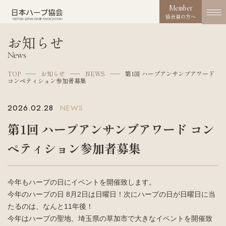
Member
協会員の方へ
お知らせ
協会概要
News
About us
TOP
お知らせ
NEWS
第1回 ハープアンサンブアワード
コンペティション参加者募集
協会の取り組み
Works
2026.02.28
NEWS
コンクール
第1回 ハープアンサンブアワード コン
Competition
ペティション参加者募集
活動実績
Activities
今年もハープの日にイベントを開催致します。
お知らせ
今年のハープの日 8月2日は日曜日！次にハープの日が日曜日に当
News
たるのは、なんと11年後！
今年はハープの聖地、埼玉県の草加市で大きなイベントを開催致