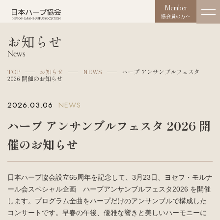
Member
協会員の方へ
お知らせ
協会概要
News
About us
TOP
お知らせ
NEWS
ハープ アンサンブルフェスタ
2026 開催のお知らせ
協会の取り組み
Works
2026.03.06
NEWS
コンクール
ハープ アンサンブルフェスタ 2026 開
Competition
催のお知らせ
活動実績
Activities
日本ハープ協会設立65周年を記念して、3月23日、ヨセフ・モルナ
お知らせ
ール会スペシャル企画 ハープアンサンブルフェスタ2026 を開催
News
します。プログラム全曲をハープだけのアンサンブルで構成した
コンサートです。早春の午後、優雅な響きと美しいハーモニーに