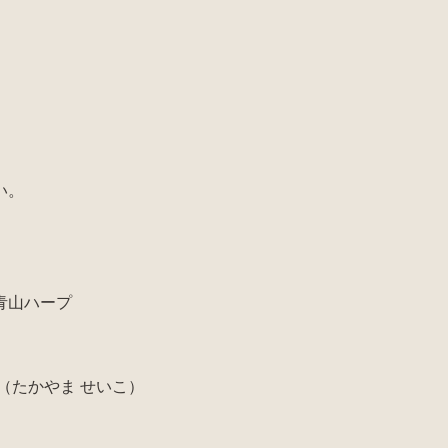
い。
青山ハープ
（たかやま せいこ）