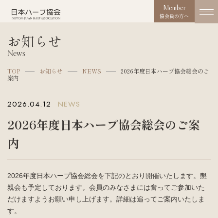
Member
協会員の方へ
お知らせ
協会概要
News
About us
TOP
お知らせ
NEWS
2026年度日本ハープ協会総会のご
案内
協会の取り組み
Works
2026.04.12
NEWS
コンクール
2026年度日本ハープ協会総会のご案
Competition
内
活動実績
Activities
2026年度日本ハープ協会総会を下記のとおり開催いたします。懇
お知らせ
親会も予定しております。会員のみなさまには奮ってご参加いた
News
だけますようお願い申し上げます。詳細は追ってご案内いたしま
す。