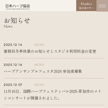
Member
協会員の方へ
お知らせ
協会概要
News
About us
協会の取り組み
2025.12.14
NEWS
Works
事務局冬季休業のお知らせとスタジオ利用料金の変更
コンクール
2025.12.14
NEWS
Competition
ハープアンサンブルフェスタ2026 参加者募集
活動実績
Activities
2025.12.07
NEWS
11月16日、国際ハープフェスティバル2025-草加市のメイ
お知らせ
ンコンサートが開催されました。
News